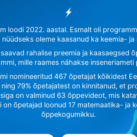
 loodi 2022. aastal. Esmalt oli programm 
id nüüdseks oleme kaasanud ka keemia- j
 saavad rahalise preemia ja kaasaegsed õ
mmi, mille raames nähakse inseneriameti pr
mi nomineeritud 467 õpetajat kõikidest E
t ning 79% õpetajatest on kinnitanud, et
iga on valminud 63 õppevideot, mis katav
 on õpetajad loonud 17 matemaatika- ja 
õppekogumikku.