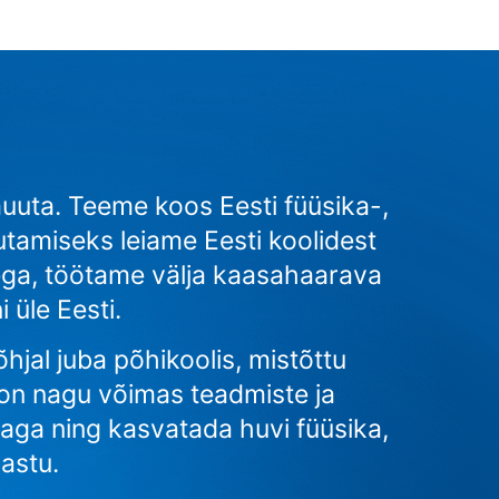
uuta. Teeme koos Eesti füüsika-,
amiseks leiame Eesti koolidest
ega, töötame välja kaasahaarava
 üle Eesti.
hjal juba põhikoolis, mistõttu
 on nagu võimas teadmiste ja
iaga ning kasvatada huvi füüsika,
astu.