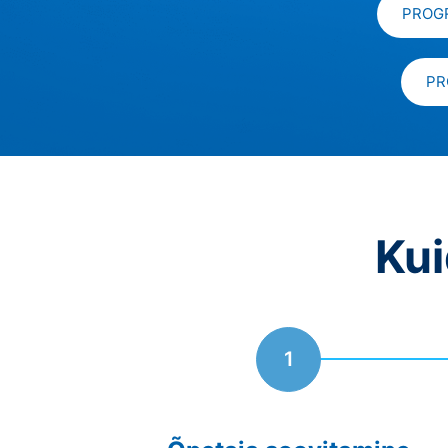
PROG
PR
Ku
1