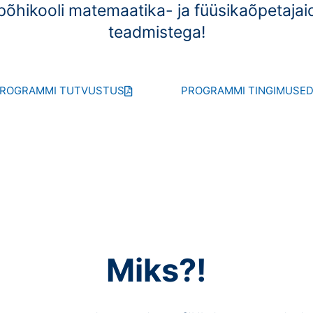
õhikooli matemaatika- ja
füüsikaõpetaja
teadmistega!
ROGRAMMI TUTVUSTUS
PROGRAMMI TINGIMUSE
Miks?!