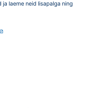
id
ja laeme neid lisapalga ning
D