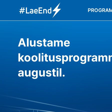
PROGRAM
Alustame
koolitusprogra
augustil.