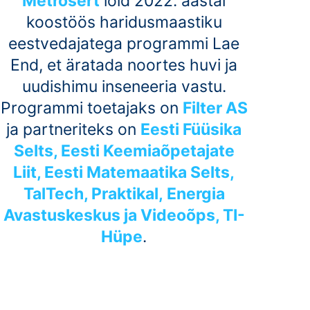
Metrosert
lõid 2022. aastal
koostöös haridusmaastiku
eestvedajatega programmi Lae
End, et äratada noortes huvi ja
uudishimu inseneeria vastu.
Programmi toetajaks on
Filter AS
ja partneriteks on
Eesti Füüsika
Selts, Eesti Keemiaõpetajate
Liit, Eesti Matemaatika Selts,
TalTech, Praktikal,
Energia
Avastuskeskus
ja Videoõps, TI-
Hüpe
.