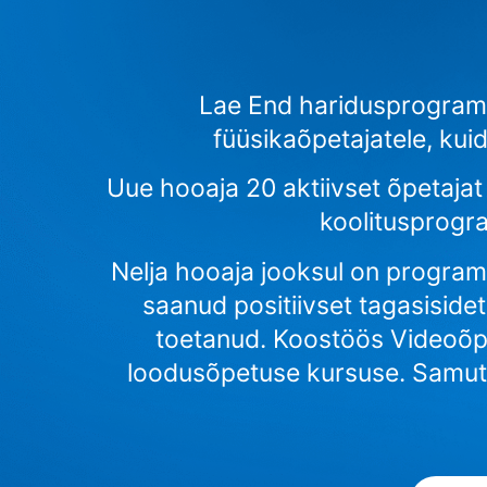
Lae End haridusprogramm
füüsikaõpetajatele, ku
Uue hooaja 20 aktiivset õpetajat
koolitusprogra
Nelja hooaja jooksul on program
saanud positiivset tagasiside
toetanud. Koostöös Videoõps
loodusõpetuse kursuse. Samuti