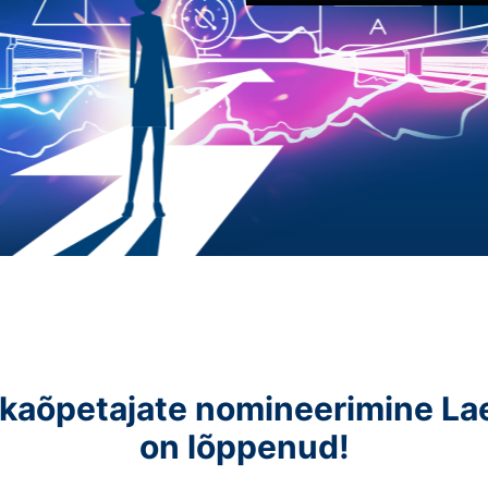
ikaõpetajate nomineerimine L
on lõppenud!