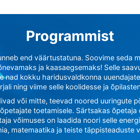
Programmist
tunneb end väärtustatuna. Soovime seda m
nevamaks ja kaasaegsemaks! Selle saavut
iime nad kokku haridusvaldkonna uuendajat
ali ning viime selle koolidesse ja õpilasteni
vad või mitte, teevad noored uuringute põ
õpetajate toetamisele. Särtsakas õpetaja
aja võimuses on laadida noori selle energ
ia, matemaatika ja teiste täppisteaduste v