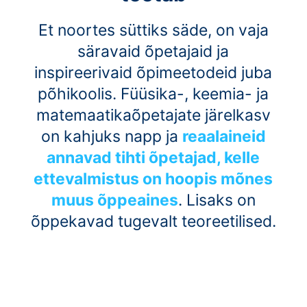
Et noortes süttiks säde, on vaja
säravaid õpetajaid ja
inspireerivaid õpimeetodeid juba
põhikoolis. Füüsika-, keemia- ja
matemaatikaõpetajate järelkasv
on kahjuks napp ja
reaalaineid
annavad tihti õpetajad, kelle
ettevalmistus on hoopis mõnes
muus õppeaines
. Lisaks on
õppekavad tugevalt teoreetilised.