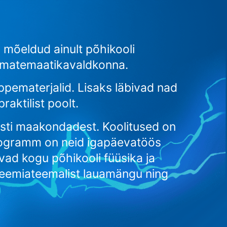
mõeldud ainult põhikooli
a matemaatikavaldkonna.
ppematerjalid. Lisaks läbivad nad
aktilist poolt.
esti maakondadest. Koolitused on
 programm on neid igapäevatöös
ad kogu põhikooli füüsika ja
keemiateemalist lauamängu ning