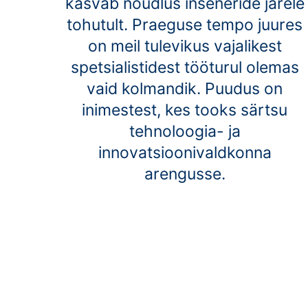
kasvab nõudlus inseneride järele
tohutult. Praeguse tempo juures
on meil tulevikus vajalikest
spetsialistidest tööturul olemas
vaid kolmandik. Puudus on
inimestest, kes tooks särtsu
tehnoloogia- ja
innovatsioonivaldkonna
arengusse.