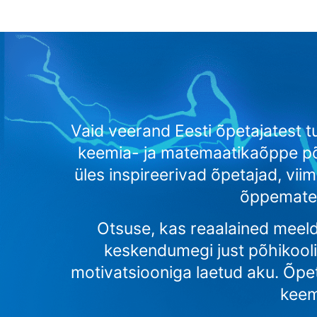
Vaid veerand Eesti õpetajatest 
keemia- ja matemaatikaõppe põ
üles inspireerivad õpetajad, v
õppematerj
Otsuse, kas reaalained meeldi
keskendumegi just põhikooli
motivatsiooniga laetud aku. Õpet
keem