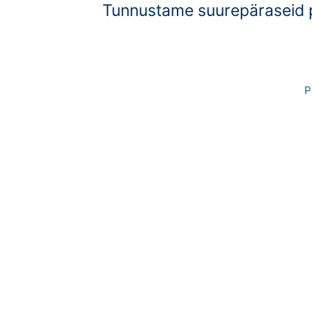
Tunnustame suurepäraseid p
P