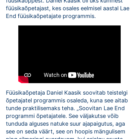
füüsikaõppest. Daniel Kaasik oli üks kümnest
füüsikaõpetajast, kes osales eelmisel aastal Lae
End füüsikaõpetajate programmis.
Füüsikaõpetaja Daniel Kaasik soovitab teistelgi
õpetajatel programmis osaleda, kuna see aitab
tunde praktilisemaks teha. „Soovitan Lae End
programmi õpetajatele. See väljakutse võib
tunduda alguses natuke suur ajapaigutus, aga
see on seda väärt, see on hoopis mängulisem