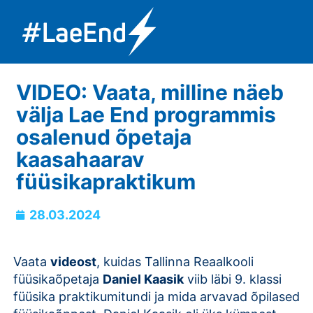
VIDEO: Vaata, milline näeb
välja Lae End programmis
osalenud õpetaja
kaasahaarav
füüsikapraktikum
28.03.2024
Vaata
videost
, kuidas Tallinna Reaalkooli
füüsikaõpetaja
Daniel Kaasik
viib läbi 9. klassi
füüsika praktikumitundi ja mida arvavad õpilased