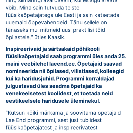
ning silmaringi avardavam, kui esialgu arvata
võib. Mina sain tutvuda teiste
füüsikaõpetajatega üle Eesti ja sain katsetada
uuemaid õppevahendeid. Tänu sellele on
tänaseks mul mitmeid uusi praktilisi töid
õpilastele,“ ütles Kaasik.
Inspireerivaid ja särtsakaid põhikooli
füüsikaõpetajaid saab programmi üles anda 25.
maini veebilehel laeend.ee. Õpetajaid saavad
nomineerida nii õpilased, vilistlased, kolleegid
kui ka haridusjuhid. Programmi korraldajad
julgustavad üles seadma õpetajaid ka
venekeelsetest koolidest, et toetada neid
eestikeelsele haridusele üleminekul.
“Kutsun kõiki märkama ja soovitama õpetajaid
Lae End programmi, sest just tublidest
füüsikaõpetajatest ja inspireerivatest