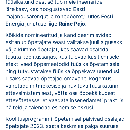
füüsikatundidest sõltub meie inseneride
järelkasv, kes hoogustavad Eesti
majandusarengut ja rohepööret,“ ütles Eesti
Energia juhatuse liige
Raine Pajo
.
Kõikide nomineeritud ja kandideerimisvideo
esitanud õpetajate seast valitakse juuli alguseks
välja kümme õpetajat, kes saavad osaleda
tasuta koolitussarjas, kus tulevad käsitlemisele
efektiivsed õppemeetodid füüsika õpetamisele
ning tutvustatakse füüsika õppekava uuendusi.
Lisaks saavad õpetajad omavahel kogemusi
vahetada mitmekesise ja huvitava füüsikatunni
ettevalmistamisest, võtta osa õppekäikudest
ettevõtetesse, et vaadata inseneriameti praktilisi
näiteid ja täiendad esinemise oskusi.
Koolitusprogrammi lõpetamisel pälvivad osalejad
õpetajate 2023. aasta keskmise palga suuruse