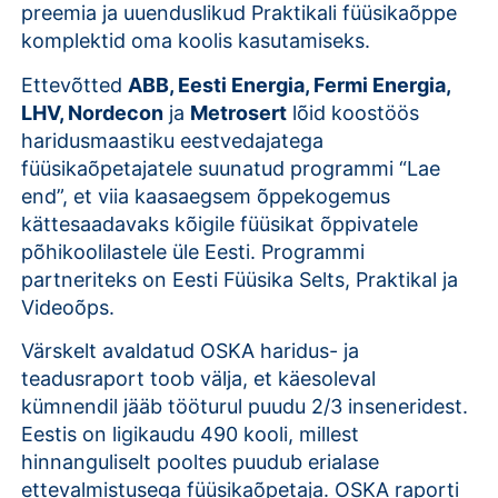
preemia ja uuenduslikud Praktikali füüsikaõppe
komplektid oma koolis kasutamiseks.
Ettevõtted
ABB, Eesti Energia, Fermi Energia,
LHV, Nordecon
ja
Metrosert
lõid koostöös
haridusmaastiku eestvedajatega
füüsikaõpetajatele suunatud programmi “Lae
end”, et viia kaasaegsem õppekogemus
kättesaadavaks kõigile füüsikat õppivatele
põhikoolilastele üle Eesti. Programmi
partneriteks on Eesti Füüsika Selts, Praktikal ja
Videoõps.
Värskelt avaldatud OSKA haridus- ja
teadusraport toob välja, et käesoleval
kümnendil jääb tööturul puudu 2/3 inseneridest.
Eestis on ligikaudu 490 kooli, millest
hinnanguliselt pooltes puudub erialase
ettevalmistusega füüsikaõpetaja. OSKA raporti